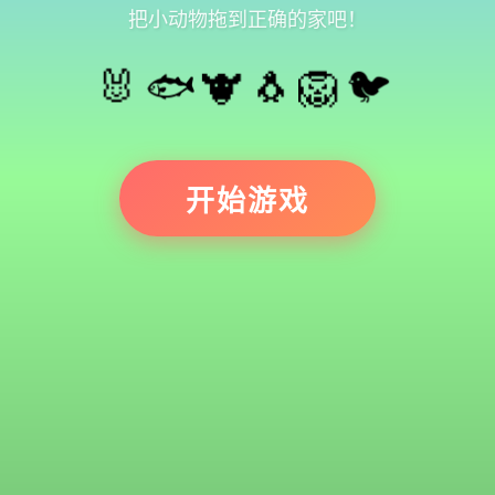
把小动物拖到正确的家吧！
🐰🐟🐮🐧🦁🐦
开始游戏