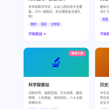
多年级数学闯关，从幼儿园到高中全覆
趣味
盖，550+道题目，答对赚星星兑换礼
词汇
物！
英语
数学
闯关
全学段
开始挑战 →
开始挑
🆕 新上线
🔬
科学探索站
历史
动物世界、植物花园、天文探索、趣味
中华
物理、人体奥秘、地球百科，六大主题
界历
探索科学。
史长