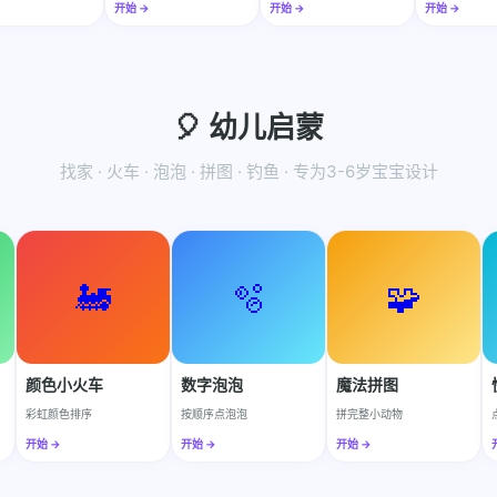
开始 →
开始 →
开始 →
🎈 幼儿启蒙
找家 · 火车 · 泡泡 · 拼图 · 钓鱼 · 专为3-6岁宝宝设计
🚂
🫧
🧩
颜色小火车
数字泡泡
魔法拼图
彩虹颜色排序
按顺序点泡泡
拼完整小动物
开始 →
开始 →
开始 →