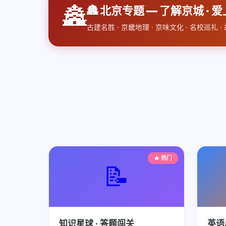
🏯
🏯 北京专题 — 了解京城 · 
古建名胜 · 京畿地理 · 京味文化 · 名校巡礼 
🔥 热门
📝
知识星球 · 答题闯关
英语