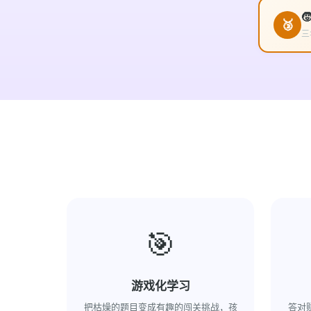
🧒
🥉
三
🎯
游戏化学习
把枯燥的题目变成有趣的闯关挑战，孩
答对