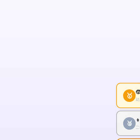

🥇
幼

🥈
二