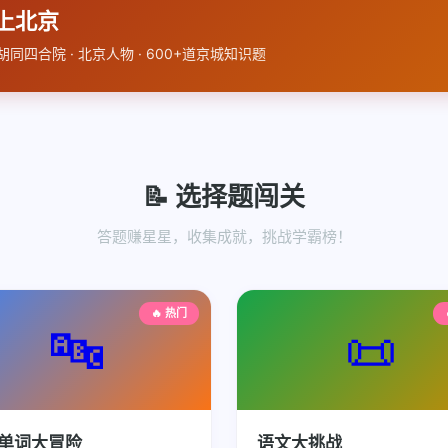
爱上北京
· 胡同四合院 · 北京人物 · 600+道京城知识题
📝 选择题闯关
答题赚星星，收集成就，挑战学霸榜！
🔥 热门
🔤
📜
单词大冒险
语文大挑战