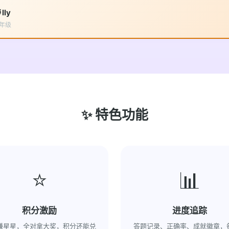
 lly
年级
✨ 特色功能
⭐
📊
积分激励
进度追踪
赚星星，全对拿大奖，积分还能兑
答题记录、正确率、成就徽章，