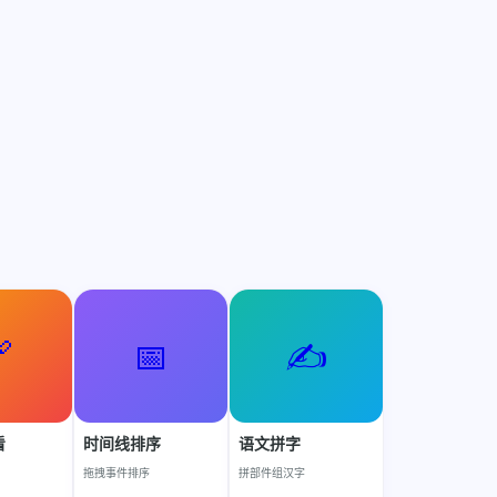

📅
✍️
看
时间线排序
语文拼字
拖拽事件排序
拼部件组汉字