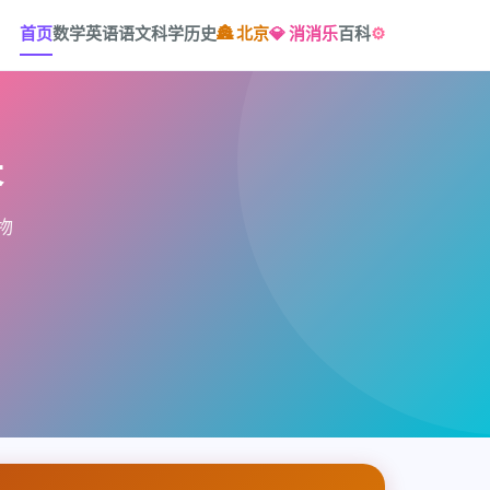
首页
数学
英语
语文
科学
历史
🏯 北京
💎 消消乐
百科
⚙️
长
物