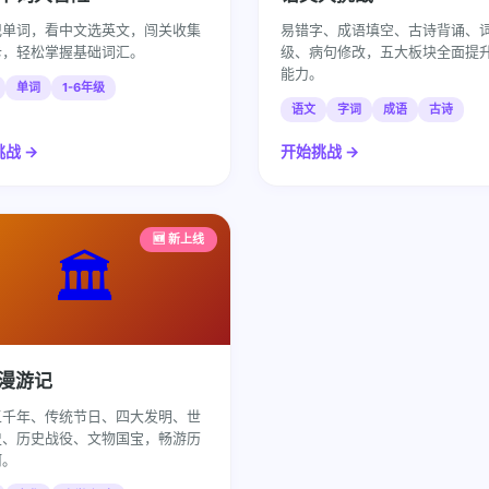
记单词，看中文选英文，闯关收集
易错字、成语填空、古诗背诵、
卡，轻松掌握基础词汇。
级、病句修改，五大板块全面提
能力。
单词
1-6年级
语文
字词
成语
古诗
战 →
开始挑战 →
🆕 新上线
🏛️
漫游记
五千年、传统节日、四大发明、世
史、历史战役、文物国宝，畅游历
河。