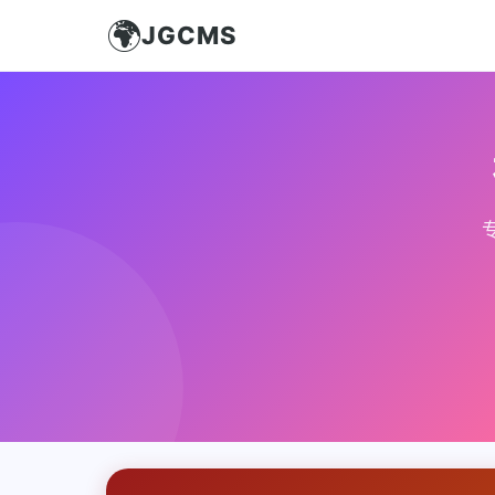
🌍
JGCMS