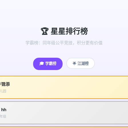
🏆 星星排行榜
学霸榜：同年级公平竞技，积分更有价值
🎓 学霸榜
🌟 江湖榜
 锦添
儿园
 hh
年级