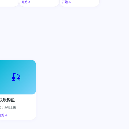
开始 →
开始 →
🎣
快乐钓鱼
点小鱼钓上来
开始 →