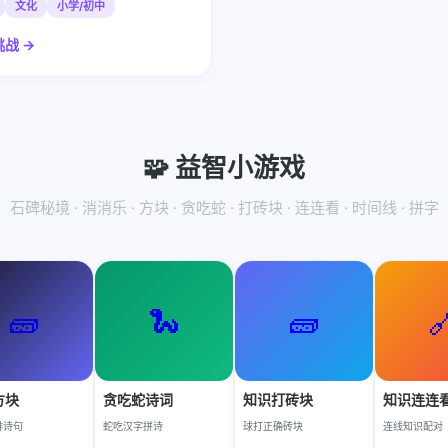
文化
小学/初中
战 →
🧩 益智小游戏
石碑秘境 · 消消乐 · 方块 · 贪吃蛇 · 打砖块 · 连连看 · 时间线 · 拼字
🧱
🐍
🧱

方块
贪吃蛇诗词
知识打砖块
知识连连
排诗句
蛇吃汉字拼诗
球打正确砖块
连线知识配对