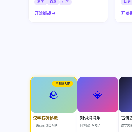
科学
自然
小学
历史
开始挑战 →
开始挑
🌟 剧情大作
🪨
💎
知识消消乐
古诗
汉字石碑秘境
翻牌配对学知识
汉字落
开场动画·闯关剧情